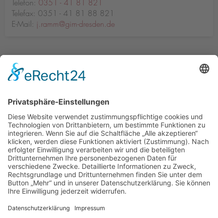
Telefon:
0351 - 41 81 821
Telefax: 0351 - 41 81 88 821
E-Mail:
j.ramm@gim-dresden.de
Sie haben Fragen? Wir
antworten!
Nutzen Sie ganz einfach unser
Anfrageformular
.