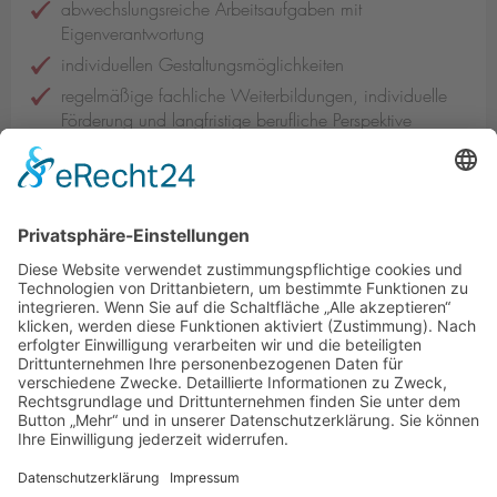
abwechslungsreiche Arbeitsaufgaben mit
Eigenverantwortung
individuellen Gestaltungsmöglichkeiten
regelmäßige fachliche Weiterbildungen, individuelle
Förderung und langfristige berufliche Perspektive
flexible Arbeitszeiten inkl. der Möglichkeit zum mobilen
Arbeiten
30 Tage Urlaub
2 zusätzliche arbeitsfreie Tage am 24. und 31.
Dezember
Betriebliche Unfallversicherung
Kita-Zuschuss
betriebliche Altersvorsorge
gute Verkehrsanbindung und kostenfreie Parkplätze