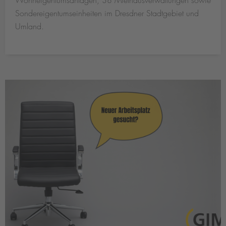
Wohneigentumsanlagen, 38 Miethausverwaltungen sowie
Sondereigentumseinheiten im Dresdner Stadtgebiet und
Umland.