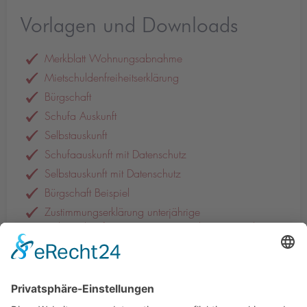
Vorlagen und Downloads
Merkblatt Wohnungsabnahme
Mietschuldenfreiheitserklärung
Bürgschaft
Schufa Auskunft
Selbstauskunft
Schufaauskunft mit Datenschutz
Selbstauskunft mit Datenschutz
Bürgschaft Beispiel
Zustimmungserklärung unterjährige
Verbrauchsinformation (gem. Heizkostenverordnung)