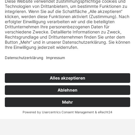
Broschüren
Broschüre Mülltrennung
Broschüre Mietschulden
Broschüre Richtig Heizen und Lüften
© 2026 GIM GmbH Dresden
Kontakt
Datenschutz
Impressum
Kesselsdorfer Str. 161, 01169 Dresden
0351 - 4181 821