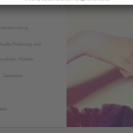
nverantwortung
duelle Förderung und
m mobilen Arbeiten
1. Dezember
ätze