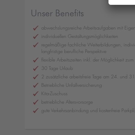
Unser Benefits
abwechslungsreiche Arbeitsaufgaben mit Eige
individuellen Gestaltungsmöglichkeiten
regelmäßige fachliche Weiterbildungen, indivi
langfristige berufliche Perspektive
flexible Arbeitszeiten inkl. der Möglichkeit zu
30 Tage Urlaub
2 zusätzliche arbeitsfreie Tage am 24. und 3
Betriebliche Unfallversicherung
Kita-Zuschuss
betriebliche Altersvorsorge
gute Verkehrsanbindung und kostenfreie Parkpl